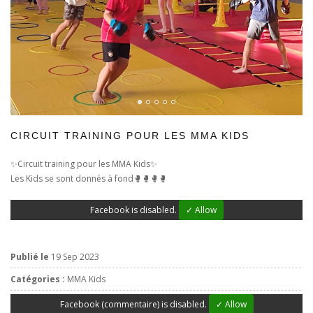
CIRCUIT TRAINING POUR LES MMA KIDS
✨Circuit training pour les MMA Kids✨
Les Kids se sont donnés à fond🥊🥊🥊🥊
Facebook is disabled.
✓ Allow
Publié le
19 Sep 2023
Catégories :
MMA Kids
Facebook (commentaire) is disabled.
✓ Allow